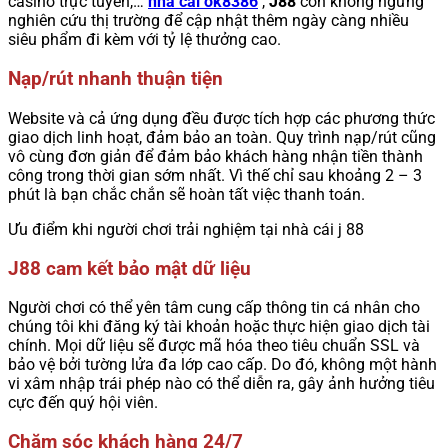
casino trực tuyến,…
nhà cái ok8386
,
J88
còn không ngừng
nghiên cứu thị trường để cập nhật thêm ngày càng nhiều
siêu phẩm đi kèm với tỷ lệ thưởng cao.
Nạp/rút nhanh thuận tiện
Website và cả ứng dụng đều được tích hợp các phương thức
giao dịch linh hoạt, đảm bảo an toàn. Quy trình nạp/rút cũng
vô cùng đơn giản để đảm bảo khách hàng nhận tiền thành
công trong thời gian sớm nhất. Vì thế chỉ sau khoảng 2 – 3
phút là bạn chắc chắn sẽ hoàn tất việc thanh toán.
Ưu điểm khi người chơi trải nghiệm tại nhà cái j 88
J88 cam kết bảo mật dữ liệu
Người chơi có thể yên tâm cung cấp thông tin cá nhân cho
chúng tôi khi đăng ký tài khoản hoặc thực hiện giao dịch tài
chính. Mọi dữ liệu sẽ được mã hóa theo tiêu chuẩn SSL và
bảo vệ bởi tường lửa đa lớp cao cấp. Do đó, không một hành
vi xâm nhập trái phép nào có thể diễn ra, gây ảnh hưởng tiêu
cực đến quý hội viên.
Chăm sóc khách hàng 24/7