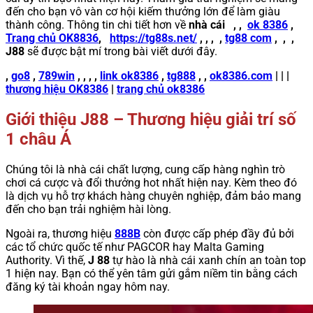
đến cho bạn vô vàn cơ hội kiếm thưởng lớn để làm giàu
thành công. Thông tin chi tiết hơn về
nhà cái , ,
ok 8386
,
Trang chủ OK8836
,
https://tg88s.net/
, , , ,
tg88 com
, , ,
J88
sẽ được bật mí trong bài viết dưới đây.
,
go8
,
789win
, , , ,
link ok8386
,
tg888
, ,
ok8386.com
| | |
thương hiệu OK8386
|
trang chủ ok8386
Giới thiệu J88 – Thương hiệu giải trí số
1 châu Á
Chúng tôi là nhà cái chất lượng, cung cấp hàng nghìn trò
chơi cá cược và đổi thưởng hot nhất hiện nay. Kèm theo đó
là dịch vụ hỗ trợ khách hàng chuyên nghiệp, đảm bảo mang
đến cho bạn trải nghiệm hài lòng.
Ngoài ra, thương hiệu
888B
còn được cấp phép đầy đủ bởi
các tổ chức quốc tế như PAGCOR hay Malta Gaming
Authority. Vì thế,
J 88
tự hào là nhà cái xanh chín an toàn top
1 hiện nay. Bạn có thể yên tâm gửi gắm niềm tin bằng cách
đăng ký tài khoản ngay hôm nay.