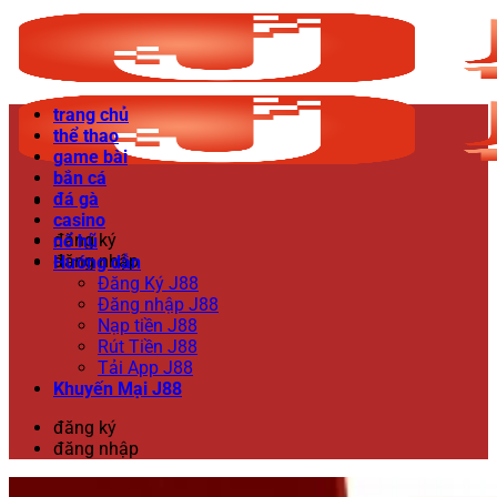
Bỏ
qua
nội
dung
trang chủ
thể thao
game bài
bắn cá
đá gà
casino
đăng ký
nổ hũ
đăng nhập
Hướng dẫn
Đăng Ký J88
Đăng nhập J88
Nạp tiền J88
Rút Tiền J88
Tải App J88
Khuyến Mại J88
đăng ký
đăng nhập