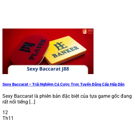
Sexy Baccarat – Trải Nghiệm Cá Cược Trực Tuyến Đẳng Cấp Hấp Dẫn
Sexy Baccarat là phiên bản đặc biệt của tựa game gốc đang
rất nổi tiếng [...]
12
Th11