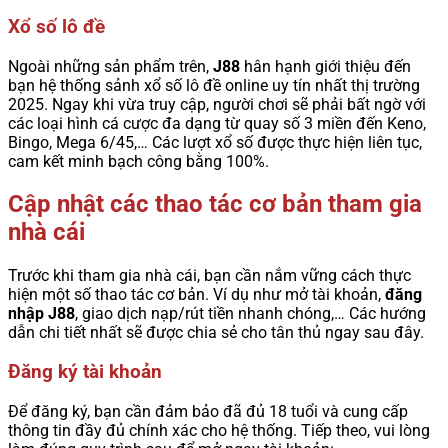
Xổ số lô đề
Ngoài những sản phẩm trên,
J88
hân hạnh giới thiệu đến
bạn hệ thống sảnh xổ số lô đề online uy tín nhất thị trường
2025. Ngay khi vừa truy cập, người chơi sẽ phải bất ngờ với
các loại hình cá cược đa dạng từ quay số 3 miền đến Keno,
Bingo, Mega 6/45,… Các lượt xổ số được thực hiện liên tục,
cam kết minh bạch công bằng 100%.
Cập nhật các thao tác cơ bản tham gia
nhà cái
Trước khi tham gia nhà cái, bạn cần nắm vững cách thực
hiện một số thao tác cơ bản. Ví dụ như mở tài khoản
,
đăng
nhập J88
, giao dịch nạp/rút tiền nhanh chóng,… Các hướng
dẫn chi tiết nhất sẽ được chia sẻ cho tân thủ ngay sau đây.
Đăng ký tài khoản
Để đăng ký, bạn cần đảm bảo đã đủ 18 tuổi và cung cấp
thông tin đầy đủ chính xác cho hệ thống. Tiếp theo, vui lòng